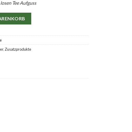
 losen Tee Aufguss
WARENKORB
e
er
,
Zusatzprodukte