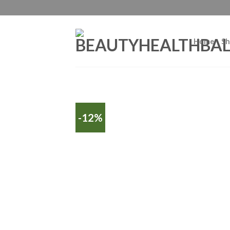
Home
Sh
-12%