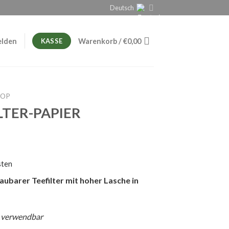
Deutsch
lden
Warenkorb /
€
0,00
KASSE
HOP
LTER-PAPIER
sten
ubarer Teefilter mit hoher Lasche in
p verwendbar