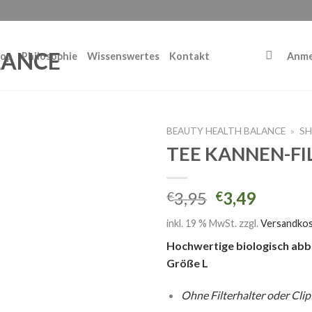
op
Philosophie
Wissenswertes
Kontakt
Anme
BEAUTY HEALTH BALANCE
»
S
TEE KANNEN-FI
3,95
3,49
€
€
inkl. 19 % MwSt.
zzgl.
Versandko
Hochwertige biologisch abba
Größe L
Ohne Filterhalter oder Cli