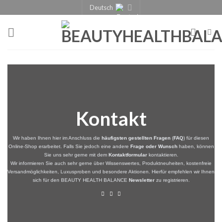
Deutsch
Kontakt
Wir haben Ihnen hier im Anschluss die
häufigsten gestellten Fragen
(
FAQ
) für diesen
Online-Shop erarbeitet. Falls Sie jedoch eine andere
Frage oder Wunsch
haben, können
Sie uns sehr gerne mit dem
Kontaktformular
kontaktieren.
Wir informieren Sie auch sehr gerne über Wissenswertes, Produktneuheiten, kostenfreie
Versandmöglichkeiten, Luxusproben und besondere Aktionen. Hierfür empfehlen wir Ihnen
sich für den BEAUTY HEALTH BALANCE
Newsletter
zu registrieren.