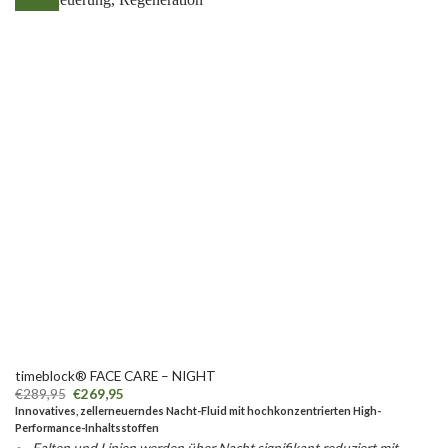
timeblock® FACE CARE – NIGHT
€
289,95
€
269,95
Innovatives, zellerneuerndes Nacht-Fluid mit hochkonzentrierten High-
Performance-Inhaltsstoffen
Falten und Linien werden über Nacht signifikant reduziert mit